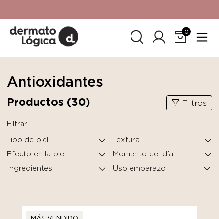
15% de descuento
en tu primera compra. Promoción no
acumulable con otras promociones. No aplica para
SkinCeuticals.
0
Antioxidantes
Productos (
30
)
Filtros
Filtrar:
Tipo de piel
Textura
Efecto en la piel
Momento del día
Ingredientes
MÁS VENDIDO