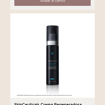
Añadir al carrito
SkinCeuticals Crema Regeneradora