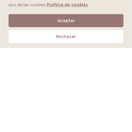
uso de las cookies.
Política de cookies
Aceptar
MartiDerm Ampollas Proteos Hydra Plus
Rechazar
SP Caja de 10
S/
162.00
Añadir al carrito
QUEDAN 2 UNIDADES