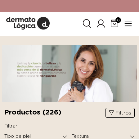
15% de descuento
en tu primera compra. Promoción no
acumulable con otras promociones. No aplica para
SkinCeuticals.
0
Productos (
226
)
Filtros
Filtrar:
Tipo de piel
Textura