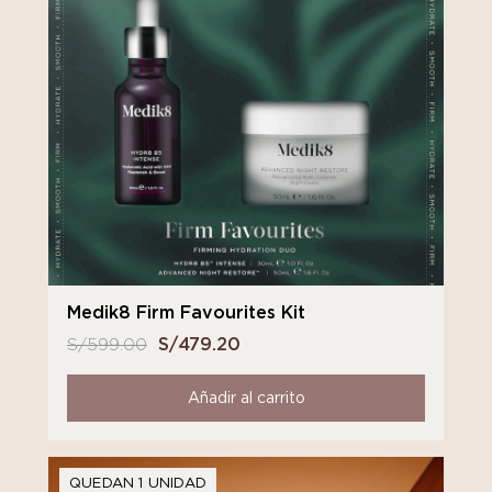
Medik8 Firm Favourites Kit
S/
599.00
El
S/
479.20
El
precio
precio
original
actual
Añadir al carrito
era:
es:
S/ 599.00.
S/ 479.20.
QUEDAN 1 UNIDAD