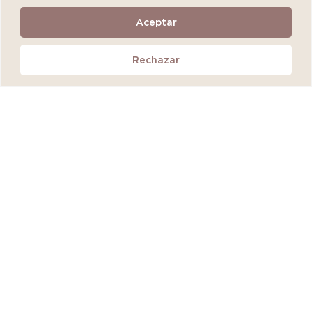
Aceptar
Isdin Isdinceutics Eco-Refill Hyaluronic
Rechazar
Moisture Oily and Combination Skin
S/
134.90
Añadir al carrito