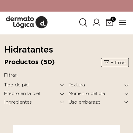
15% de descuento
en tu primera compra. Promoción no
acumulable con otras promociones. No aplica para
SkinCeuticals.
0
Hidratantes
Productos (
50
)
Filtros
Filtrar:
Tipo de piel
Textura
Efecto en la piel
Momento del día
Ingredientes