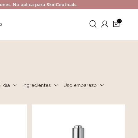
No aplica para SkinCeuticals.
0
s
 día
Ingredientes