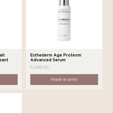
ait
Esthederm Age Proteom
zant
Advanced Serum
S/
395.00
Añadir al carrito