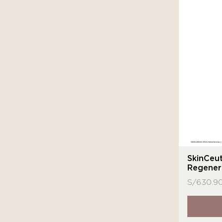
SkinCeut
Regener
S/
630.9