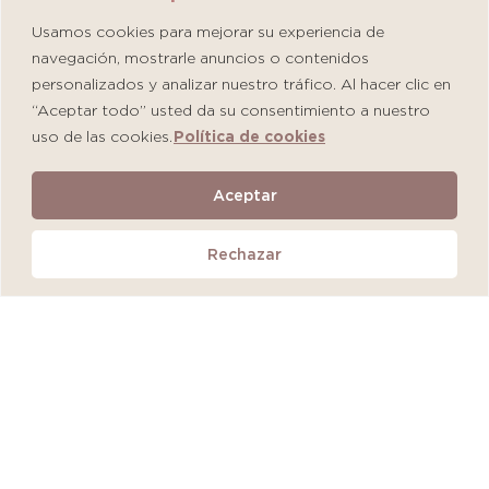
Usamos cookies para mejorar su experiencia de
navegación, mostrarle anuncios o contenidos
personalizados y analizar nuestro tráfico. Al hacer clic en
“Aceptar todo” usted da su consentimiento a nuestro
uso de las cookies.
Política de cookies
Martiderm Driosec Gel Manos y Pies
Aceptar
S/
108.00
Rechazar
Añadir al carrito
QUEDAN 2 UNIDADES
MÁS VENDIDO