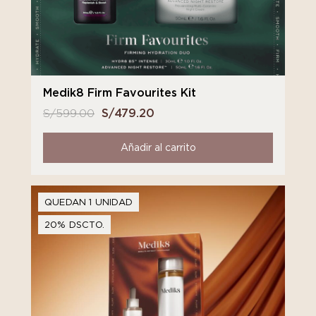
Medik8 Firm Favourites Kit
S/
599.00
El
S/
479.20
El
precio
precio
original
actual
Añadir al carrito
era:
es:
S/ 599.00.
S/ 479.20.
QUEDAN 1 UNIDAD
20% DSCTO.