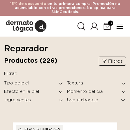
15% de descuento
en tu primera compra. Promoción no
acumulable con otras promociones. No aplica para
SkinCeuticals.
0
Reparador
Productos (
226
)
Filtros
Filtrar:
Tipo de piel
Textura
Efecto en la piel
Momento del día
Ingredientes
QUEDAN 3 UNIDADES