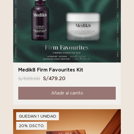
Medik8 Firm Favourites Kit
S/
599.00
El
S/
479.20
El
precio
precio
original
actual
Añadir al carrito
era:
es:
S/ 599.00.
S/ 479.20.
QUEDAN 1 UNIDAD
20% DSCTO.