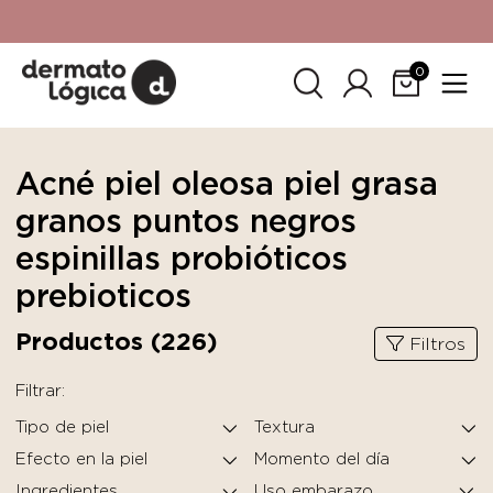
15% de descuento
en tu primera compra. Promoción no
acumulable con otras promociones. No aplica para
SkinCeuticals.
0
Acné piel oleosa piel grasa
granos puntos negros
espinillas probióticos
prebioticos
Productos (
226
)
Filtros
Filtrar:
Tipo de piel
Textura
Efecto en la piel
Momento del día
Ingredientes