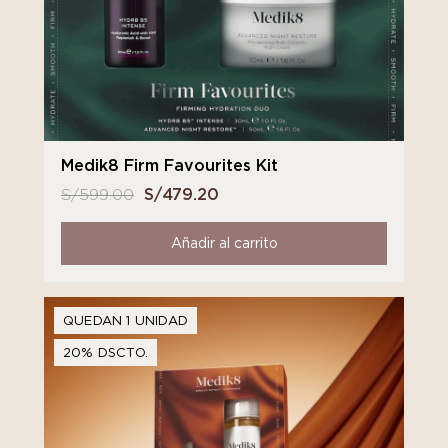
Medik8 Firm Favourites Kit
S/
599.00
El
S/
479.20
El
precio
precio
original
actual
Añadir al carrito
era:
es:
S/ 599.00.
S/ 479.20.
QUEDAN 1 UNIDAD
20% DSCTO.