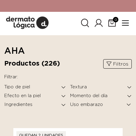
15% de descuento
en tu primera compra. Promoción no
acumulable con otras promociones. No aplica para
SkinCeuticals.
0
AHA
Productos (
226
)
Filtros
Filtrar:
Tipo de piel
Textura
Efecto en la piel
Momento del día
Ingredientes
QUEDAN 2 UNIDADES