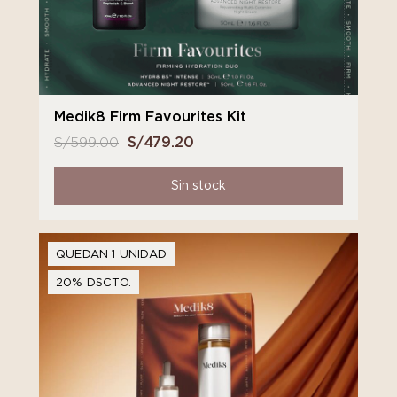
Medik8 Firm Favourites Kit
S/
599.00
El
S/
479.20
El
precio
precio
original
actual
Sin stock
era:
es:
S/ 599.00.
S/ 479.20.
QUEDAN 1 UNIDAD
20% DSCTO.