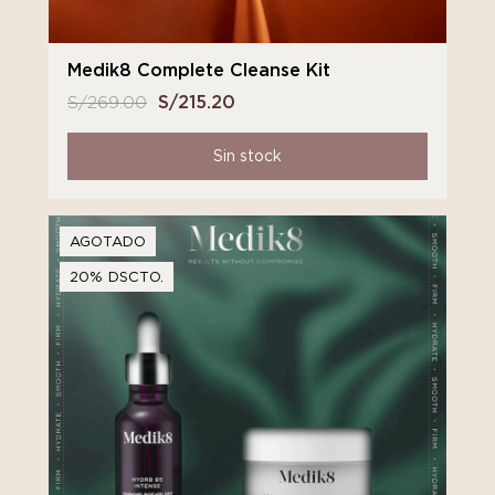
Medik8 Complete Cleanse Kit
S/
269.00
El
S/
215.20
El
precio
precio
original
actual
Sin stock
era:
es:
S/ 269.00.
S/ 215.20.
AGOTADO
20% DSCTO.