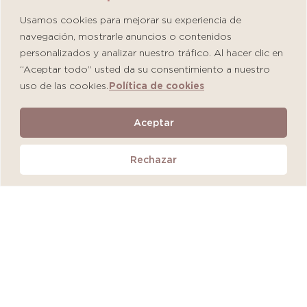
Usamos cookies para mejorar su experiencia de
navegación, mostrarle anuncios o contenidos
personalizados y analizar nuestro tráfico. Al hacer clic en
“Aceptar todo” usted da su consentimiento a nuestro
uso de las cookies.
Política de cookies
Martiderm Driosec Gel Manos y Pies
Aceptar
S/
108.00
Rechazar
Añadir al carrito
QUEDAN 2 UNIDADES
MÁS VENDIDO