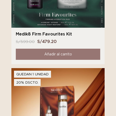
Medik8 Firm Favourites Kit
S/
599.00
El
S/
479.20
El
precio
precio
original
actual
Añadir al carrito
era:
es:
S/ 599.00.
S/ 479.20.
QUEDAN 1 UNIDAD
20% DSCTO.