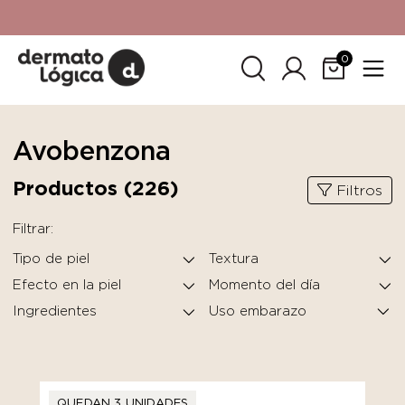
15% de descuento
en tu primera compra. Promoción no
acumulable con otras promociones. No aplica para
SkinCeuticals.
0
Avobenzona
Productos (
226
)
Filtros
Filtrar:
Tipo de piel
Textura
Efecto en la piel
Momento del día
Ingredientes
QUEDAN 3 UNIDADES