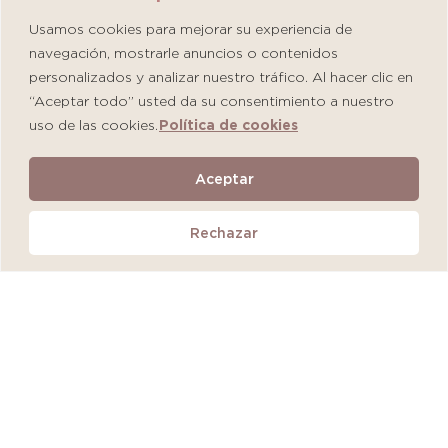
Usamos cookies para mejorar su experiencia de
navegación, mostrarle anuncios o contenidos
personalizados y analizar nuestro tráfico. Al hacer clic en
“Aceptar todo” usted da su consentimiento a nuestro
uso de las cookies.
Política de cookies
Martiderm Driosec Gel Manos y Pies
Aceptar
S/
108.00
Rechazar
Añadir al carrito
QUEDAN 2 UNIDADES
MÁS VENDIDO