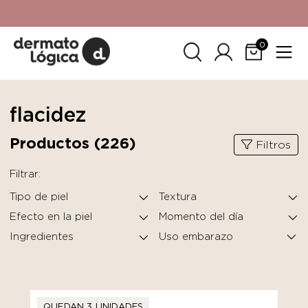
15% de descuento
en tu primera compra. Promoción no
acumulable con otras promociones. No aplica para
SkinCeuticals.
0
flacidez
Productos (
226
)
Filtros
Filtrar:
Tipo de piel
Textura
Efecto en la piel
Momento del día
Ingredientes
QUEDAN 3 UNIDADES