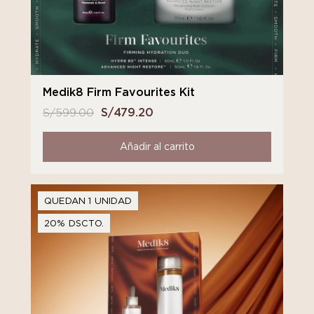
Medik8 Firm Favourites Kit
S/
599.00
El
S/
479.20
El
precio
precio
original
actual
Añadir al carrito
era:
es:
S/ 599.00.
S/ 479.20.
QUEDAN 1 UNIDAD
20% DSCTO.