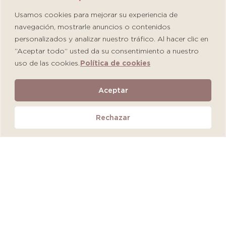
Usamos cookies para mejorar su experiencia de
navegación, mostrarle anuncios o contenidos
personalizados y analizar nuestro tráfico. Al hacer clic en
“Aceptar todo” usted da su consentimiento a nuestro
uso de las cookies.
Política de cookies
Martiderm Driosec Gel Manos y Pies
Aceptar
S/
108.00
Rechazar
Añadir al carrito
QUEDAN 2 UNIDADES
MÁS VENDIDO