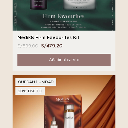
Medik8 Firm Favourites Kit
S/
599.00
El
S/
479.20
El
precio
precio
original
actual
Añadir al carrito
era:
es:
S/ 599.00.
S/ 479.20.
QUEDAN 1 UNIDAD
20% DSCTO.