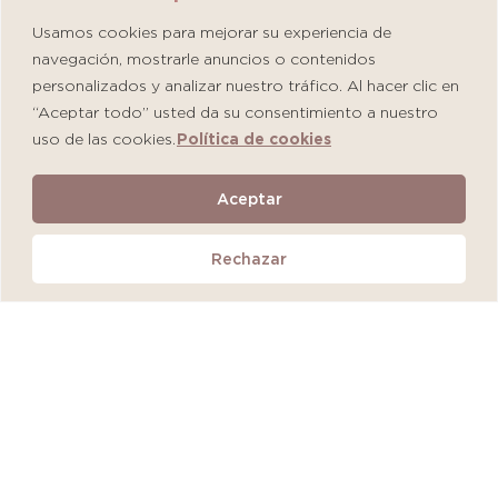
Usamos cookies para mejorar su experiencia de
navegación, mostrarle anuncios o contenidos
personalizados y analizar nuestro tráfico. Al hacer clic en
“Aceptar todo” usted da su consentimiento a nuestro
uso de las cookies.
Política de cookies
Martiderm Driosec Gel Manos y Pies
Aceptar
S/
108.00
Rechazar
Añadir al carrito
QUEDAN 2 UNIDADES
MÁS VENDIDO