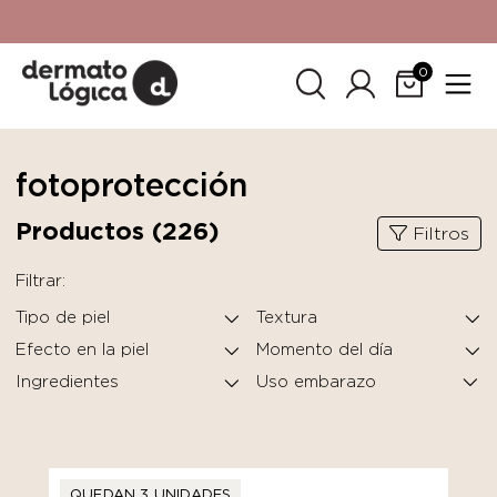
15% de descuento
en tu primera compra. Promoción no
acumulable con otras promociones. No aplica para
SkinCeuticals.
0
fotoprotección
Productos (
226
)
Filtros
Filtrar:
Tipo de piel
Textura
Efecto en la piel
Momento del día
Ingredientes
QUEDAN 3 UNIDADES