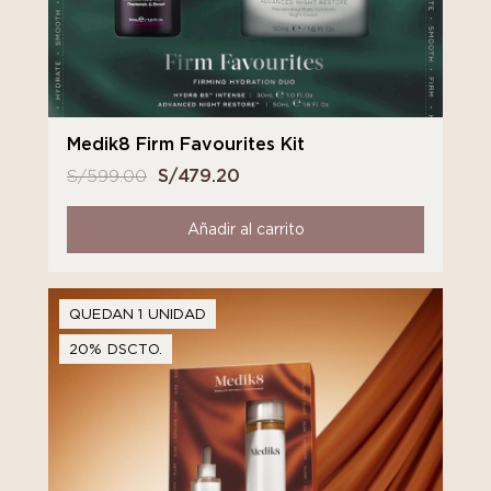
Medik8 Firm Favourites Kit
S/
599.00
El
S/
479.20
El
precio
precio
original
actual
Añadir al carrito
era:
es:
S/ 599.00.
S/ 479.20.
QUEDAN 1 UNIDAD
20% DSCTO.