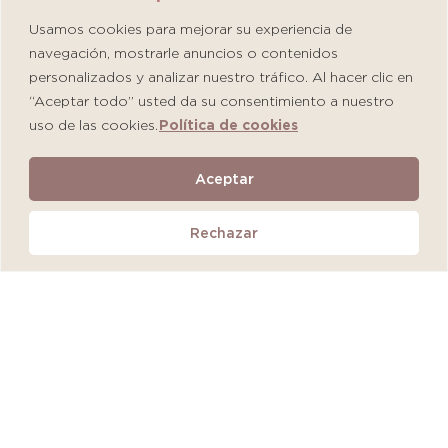
Usamos cookies para mejorar su experiencia de
navegación, mostrarle anuncios o contenidos
personalizados y analizar nuestro tráfico. Al hacer clic en
“Aceptar todo” usted da su consentimiento a nuestro
uso de las cookies.
Política de cookies
Martiderm Driosec Gel Manos y Pies
Aceptar
S/
108.00
Rechazar
Añadir al carrito
QUEDAN 2 UNIDADES
MÁS VENDIDO