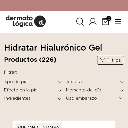
15% de descuento
en tu primera compra. Promoción no
acumulable con otras promociones. No aplica para
SkinCeuticals.
0
Hidratar Hialurónico Gel
Productos (
226
)
Filtros
Filtrar:
Tipo de piel
Textura
Efecto en la piel
Momento del día
Ingredientes
QUEDAN 3 UNIDADES