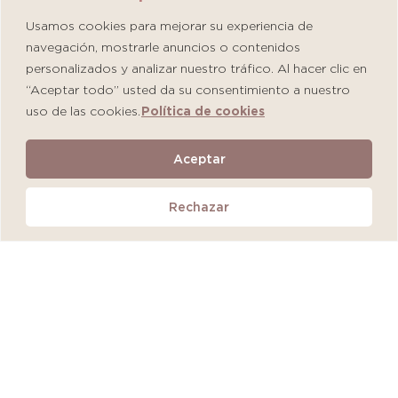
Usamos cookies para mejorar su experiencia de
navegación, mostrarle anuncios o contenidos
personalizados y analizar nuestro tráfico. Al hacer clic en
“Aceptar todo” usted da su consentimiento a nuestro
uso de las cookies.
Política de cookies
Martiderm Driosec Gel Manos y Pies
Aceptar
S/
108.00
Rechazar
Añadir al carrito
QUEDAN 2 UNIDADES
MÁS VENDIDO