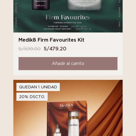
Medik8 Firm Favourites Kit
S/
599.00
El
S/
479.20
El
precio
precio
original
actual
Añadir al carrito
era:
es:
S/ 599.00.
S/ 479.20.
QUEDAN 1 UNIDAD
20% DSCTO.