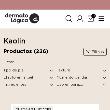
15% de descuento
en tu primera compra. Promoción no
acumulable con otras promociones. No aplica para
SkinCeuticals.
0
Kaolin
Productos (
226
)
Filtros
Filtrar:
Tipo de piel
Textura
Efecto en la piel
Momento del día
Ingredientes
QUEDAN 3 UNIDADES