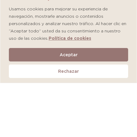
Usamos cookies para mejorar su experiencia de
navegación, mostrarle anuncios o contenidos
personalizados y analizar nuestro tráfico. Al hacer clic en
“Aceptar todo” usted da su consentimiento a nuestro
uso de las cookies.
Política de cookies
Martiderm Driosec Gel Manos y Pies
Aceptar
S/
108.00
Rechazar
Añadir al carrito
QUEDAN 2 UNIDADES
MÁS VENDIDO