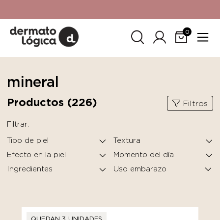
15% de descuento
en tu primera compra. Promoción no
acumulable con otras promociones. No aplica para
SkinCeuticals.
0
mineral
Productos (
226
)
Filtros
Filtrar:
Tipo de piel
Textura
Efecto en la piel
Momento del día
Ingredientes
QUEDAN 3 UNIDADES