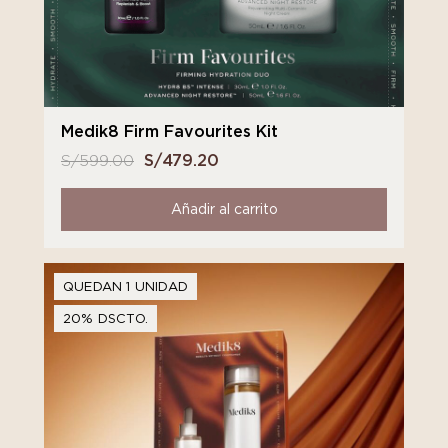
Medik8 Firm Favourites Kit
S/
599.00
El
S/
479.20
El
precio
precio
original
actual
Añadir al carrito
era:
es:
S/ 599.00.
S/ 479.20.
QUEDAN 1 UNIDAD
20% DSCTO.