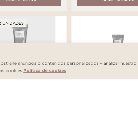
2 UNIDADES
trarle anuncios o contenidos personalizados y analizar nuestro tr
as cookies.
Política de cookies
Martiderm Shot Salicylic
m Shot Hyaluronic Firm
Imperfections
S/
146.00