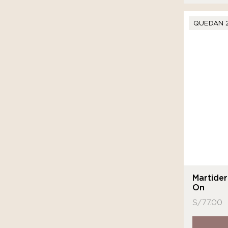
QUEDAN 
Martide
On
S/
77.00