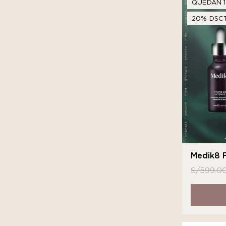
QUEDAN 1
20% DSCT
Medik8 F
S/
599.0