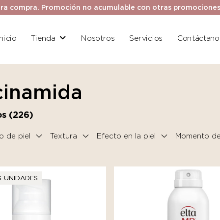
ra compra. Promoción no acumulable con otras promociones. 
Inicio
Tienda
Nosotros
Servicios
Contáctano
cinamida
s (
226
)
o de piel
Textura
Efecto en la piel
Momento del
3 UNIDADES