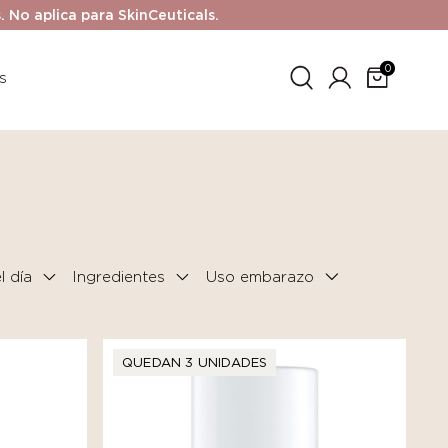
No aplica para SkinCeuticals.
0
s
 día
Ingredientes
QUEDAN 3 UNIDADES