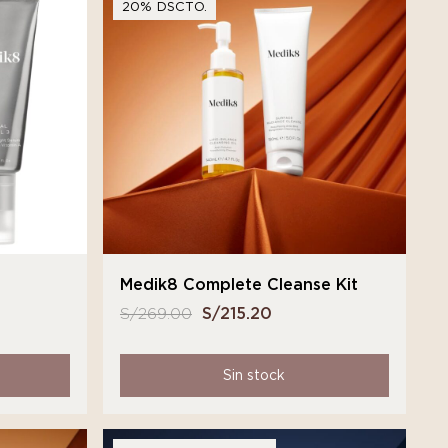
20% DSCTO.
Medik8 Complete Cleanse Kit
S/
269.00
El
S/
215.20
El
precio
precio
original
actual
Sin stock
era:
es:
S/ 269.00.
S/ 215.20.