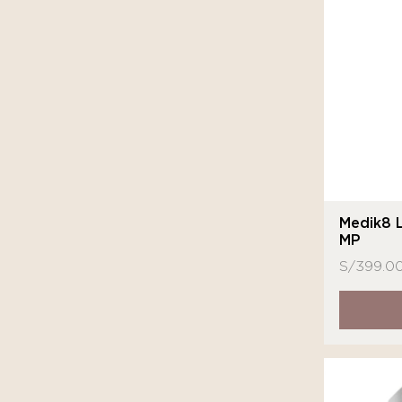
MartiDerm
MD
Medihealth
Medik8
Neostrata
Novexpert
Nuhanciam
Medik8 
MP
Sensilis
S/
399.0
Sesderma
SkinCeuticals
Sutra Beauty
Tizo