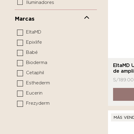
Iluminadores
Limpiadores y tónicos
Marcas
Mascarillas y tratamientos
EltaMD
Pediátrico
Epixlife
Protectores solares
Babé
Sérums y boosters
Bioderma
Cuidado del Cabello
EltaMD 
de ampli
Cetaphil
Limpiador
S/
189.00
Esthederm
Medicina funcional
Eucerin
Frezyderm
Isdin
MÁS VEN
La Roche - Posay
MARCA DE LABORATORIO