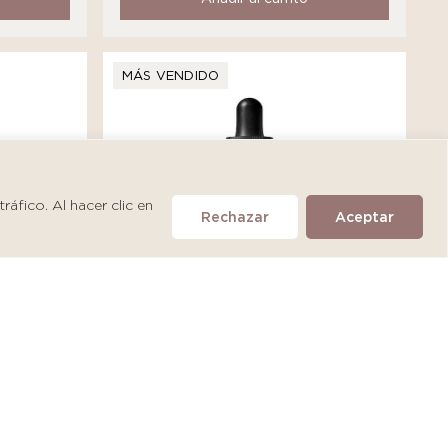
MÁS VENDIDO
áfico. Al hacer clic en
Rechazar
Aceptar
SkinCeuticals A.G.E. Interrupter
Ultra Serum
S/
475.90