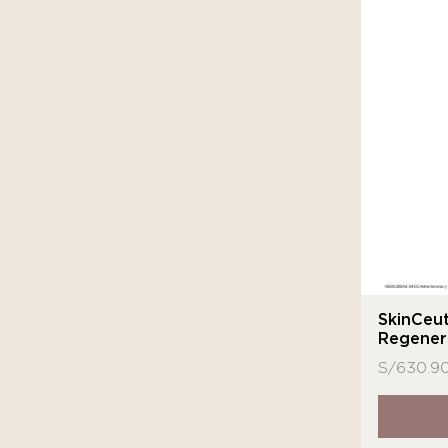
SkinCeut
Regener
S/
630.9