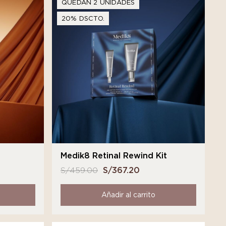
QUEDAN 2 UNIDADES
20% DSCTO.
t
Medik8 Retinal Rewind Kit
S/
459.00
El
S/
367.20
El
o
precio
precio
l
original
actual
Añadir al carrito
era:
es:
3.20.
S/ 459.00.
S/ 367.20.