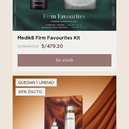
Medik8 Firm Favourites Kit
S/
599.00
El
S/
479.20
El
precio
precio
original
actual
Sin stock
era:
es:
S/ 599.00.
S/ 479.20.
QUEDAN 1 UNIDAD
20% DSCTO.