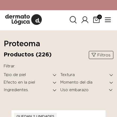
15% de descuento
en tu primera compra. Promoción no
acumulable con otras promociones. No aplica para
SkinCeuticals.
0
Proteoma
Productos (
226
)
Filtros
Filtrar:
Tipo de piel
Textura
Efecto en la piel
Momento del día
Ingredientes
QUEDAN 2 UNIDADES