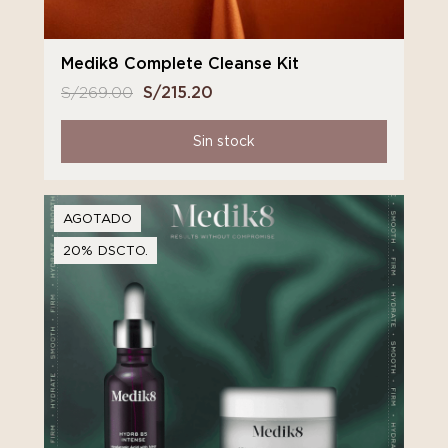
Medik8 Complete Cleanse Kit
S/
269.00
El
S/
215.20
El
precio
precio
original
actual
Sin stock
era:
es:
S/ 269.00.
S/ 215.20.
AGOTADO
20% DSCTO.