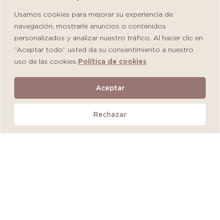
Usamos cookies para mejorar su experiencia de
navegación, mostrarle anuncios o contenidos
personalizados y analizar nuestro tráfico. Al hacer clic en
“Aceptar todo” usted da su consentimiento a nuestro
uso de las cookies.
Política de cookies
Martiderm Driosec Gel Manos y Pies
Aceptar
S/
108.00
Rechazar
Añadir al carrito
QUEDAN 2 UNIDADES
MÁS VENDIDO