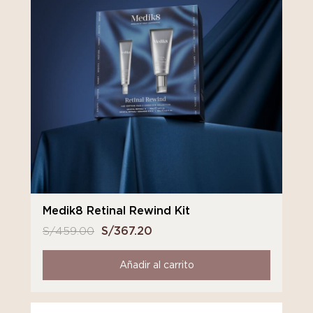
Medik8 Retinal Rewind Kit
S/
459.00
El
S/
367.20
El
precio
precio
original
actual
Añadir al carrito
era:
es:
S/ 459.00.
S/ 367.20.