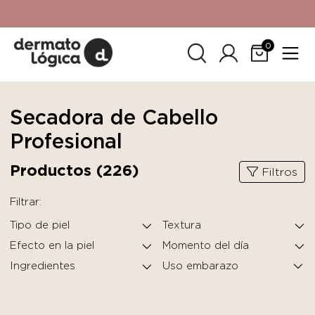
15% de descuento
en tu primera compra. Promoción no
acumulable con otras promociones. No aplica para
SkinCeuticals.
0
Secadora de Cabello
Profesional
Productos (
226
)
Filtros
Filtrar:
Tipo de piel
Textura
Efecto en la piel
Momento del día
Ingredientes