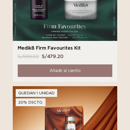
Medik8 Firm Favourites Kit
S/
599.00
El
S/
479.20
El
precio
precio
original
actual
Añadir al carrito
era:
es:
S/ 599.00.
S/ 479.20.
QUEDAN 1 UNIDAD
20% DSCTO.