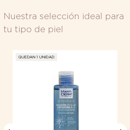
Nuestra selección ideal para
tu tipo de piel
QUEDAN 1 UNIDAD
AGOTADO
QUEDAN 2 UNIDADES
QUEDAN 1 UNIDAD
QUEDAN 1 UNIDAD
MÁS VENDIDO
AGOTADO
QUEDAN 1 UNIDAD
QUEDAN 1 UNIDAD
QUEDAN 1 UNIDAD
MÁS VENDIDO