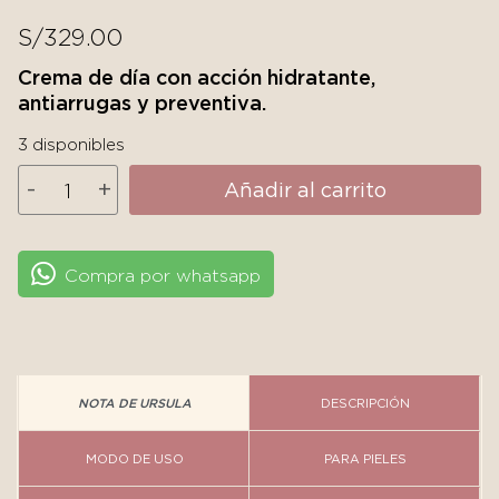
S/
329.00
Crema de día con acción hidratante,
antiarrugas y preventiva.
3 disponibles
MartiDerm
-
+
Añadir al carrito
Epigence
145
Cream
Compra por whatsapp
-
Línea
Black
Diamond
cantidad
NOTA DE URSULA
DESCRIPCIÓN
MODO DE USO
PARA PIELES