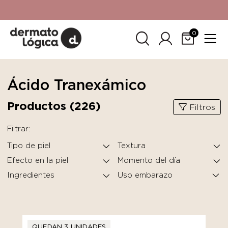
15% de descuento
en tu primera compra. Promoción no
acumulable con otras promociones. No aplica para
SkinCeuticals.
0
Ácido Tranexámico
Productos (
226
)
Filtros
Filtrar:
Tipo de piel
Textura
Efecto en la piel
Momento del día
Ingredientes
QUEDAN 3 UNIDADES