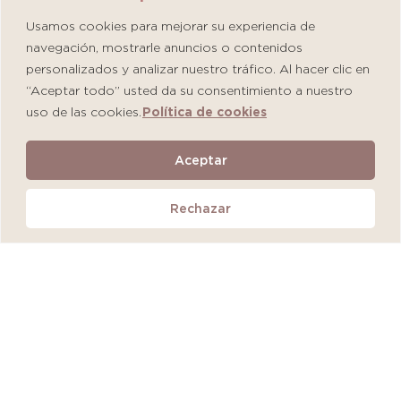
Usamos cookies para mejorar su experiencia de
navegación, mostrarle anuncios o contenidos
personalizados y analizar nuestro tráfico. Al hacer clic en
“Aceptar todo” usted da su consentimiento a nuestro
uso de las cookies.
Política de cookies
Martiderm Driosec Gel Manos y Pies
Aceptar
S/
108.00
Rechazar
Añadir al carrito
QUEDAN 2 UNIDADES
MÁS VENDIDO