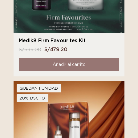
Medik8 Firm Favourites Kit
S/
599.00
El
S/
479.20
El
precio
precio
original
actual
Añadir al carrito
era:
es:
S/ 599.00.
S/ 479.20.
QUEDAN 1 UNIDAD
20% DSCTO.