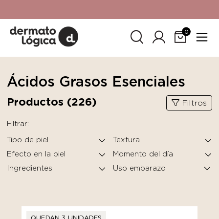
15% de descuento
en tu primera compra. Promoción no
acumulable con otras promociones. No aplica para
SkinCeuticals.
0
Ácidos Grasos Esenciales
Productos (
226
)
Filtros
Filtrar:
Tipo de piel
Textura
Efecto en la piel
Momento del día
Ingredientes
QUEDAN 3 UNIDADES