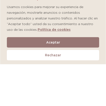
Usamos cookies para mejorar su experiencia de
navegación, mostrarle anuncios o contenidos
personalizados y analizar nuestro tráfico. Al hacer clic en
“Aceptar todo” usted da su consentimiento a nuestro
uso de las cookies.
Política de cookies
Martiderm Driosec Gel Manos y Pies
Aceptar
S/
108.00
Rechazar
Añadir al carrito
QUEDAN 2 UNIDADES
MÁS VENDIDO