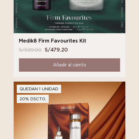
Medik8 Firm Favourites Kit
S/
599.00
El
S/
479.20
El
precio
precio
original
actual
Añadir al carrito
era:
es:
S/ 599.00.
S/ 479.20.
QUEDAN 1 UNIDAD
20% DSCTO.