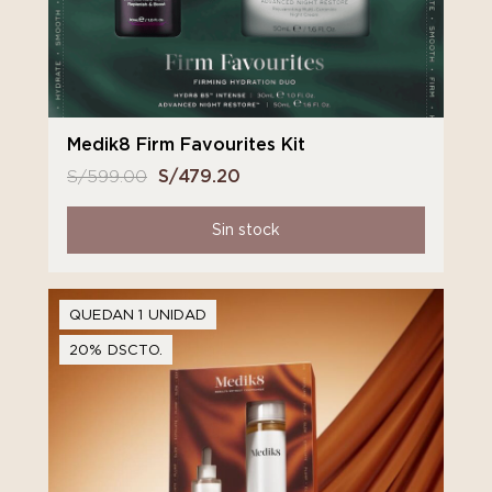
Medik8 Firm Favourites Kit
S/
599.00
El
S/
479.20
El
precio
precio
original
actual
Sin stock
era:
es:
S/ 599.00.
S/ 479.20.
QUEDAN 1 UNIDAD
20% DSCTO.