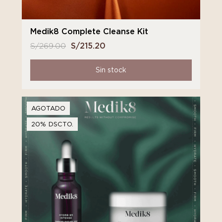
Medik8 Complete Cleanse Kit
S/
269.00
El
S/
215.20
El
precio
precio
original
actual
Sin stock
era:
es:
S/ 269.00.
S/ 215.20.
AGOTADO
20% DSCTO.