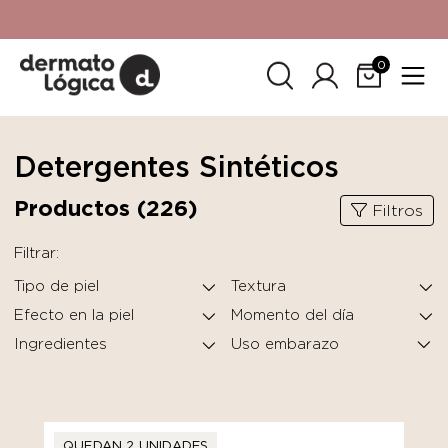
15% de descuento
en tu primera compra. Promoción no
acumulable con otras promociones. No aplica para
SkinCeuticals.
0
Detergentes Sintéticos
Productos (
226
)
Filtros
Filtrar:
Tipo de piel
Textura
Efecto en la piel
Momento del día
Ingredientes
QUEDAN 2 UNIDADES