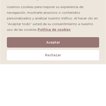
Usamos cookies para mejorar su experiencia de
navegación, mostrarle anuncios o contenidos
personalizados y analizar nuestro tráfico. Al hacer clic en
“Aceptar todo” usted da su consentimiento a nuestro
uso de las cookies.
Política de cookies
Martiderm Driosec Gel Manos y Pies
Aceptar
S/
108.00
Rechazar
Añadir al carrito
QUEDAN 2 UNIDADES
MÁS VENDIDO