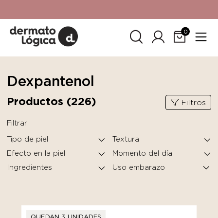
15% de descuento
en tu primera compra. Promoción no
acumulable con otras promociones. No aplica para
SkinCeuticals.
0
Dexpantenol
Productos (
226
)
Filtros
Filtrar:
Tipo de piel
Textura
Efecto en la piel
Momento del día
Ingredientes
QUEDAN 3 UNIDADES