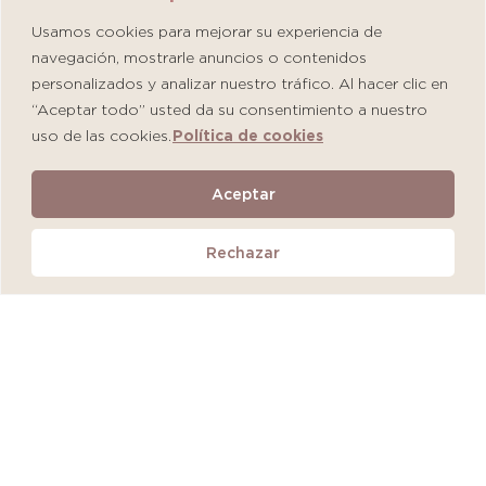
Usamos cookies para mejorar su experiencia de
navegación, mostrarle anuncios o contenidos
personalizados y analizar nuestro tráfico. Al hacer clic en
“Aceptar todo” usted da su consentimiento a nuestro
uso de las cookies.
Política de cookies
Martiderm Driosec Gel Manos y Pies
Aceptar
S/
108.00
Rechazar
Añadir al carrito
QUEDAN 2 UNIDADES
MÁS VENDIDO