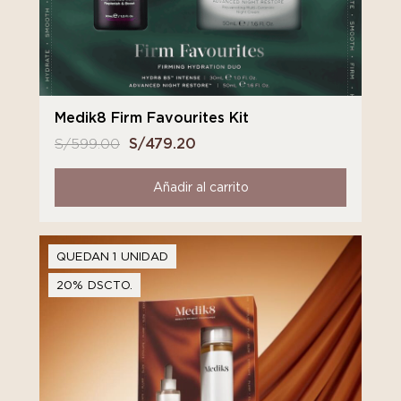
Medik8 Firm Favourites Kit
S/
599.00
El
S/
479.20
El
precio
precio
original
actual
Añadir al carrito
era:
es:
S/ 599.00.
S/ 479.20.
QUEDAN 1 UNIDAD
20% DSCTO.