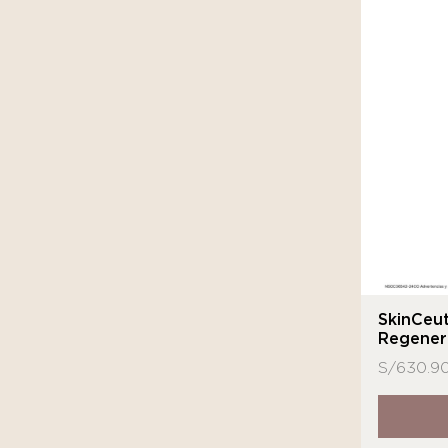
SkinCeut
Regener
S/
630.9