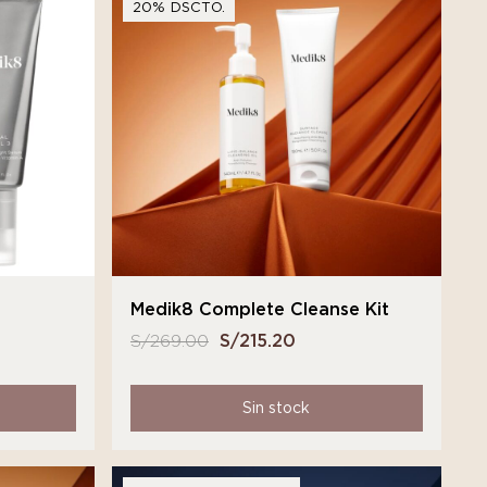
20% DSCTO.
Medik8 Complete Cleanse Kit
S/
269.00
El
S/
215.20
El
precio
precio
original
actual
Sin stock
era:
es:
S/ 269.00.
S/ 215.20.