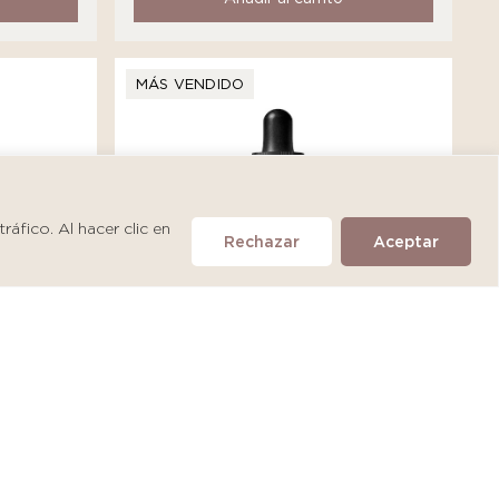
MÁS VENDIDO
áfico. Al hacer clic en
Rechazar
Aceptar
SkinCeuticals A.G.E. Interrupter
Ultra Serum
S/
475.90