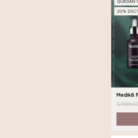
QUEDAN 1
20% DSCT
Medik8 F
S/
599.0