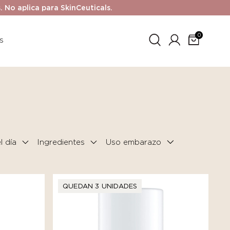
No aplica para SkinCeuticals.
0
s
 día
Ingredientes
QUEDAN 3 UNIDADES