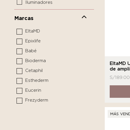
Iluminadores
Limpiadores y tónicos
Marcas
Mascarillas y tratamientos
EltaMD
Pediátrico
Epixlife
Protectores solares
Babé
Sérums y boosters
Bioderma
Cuidado del Cabello
EltaMD 
de ampli
Cetaphil
Limpiador
S/
189.00
Esthederm
Medicina funcional
Eucerin
Frezyderm
Isdin
MÁS VEN
La Roche - Posay
MARCA DE LABORATORIO