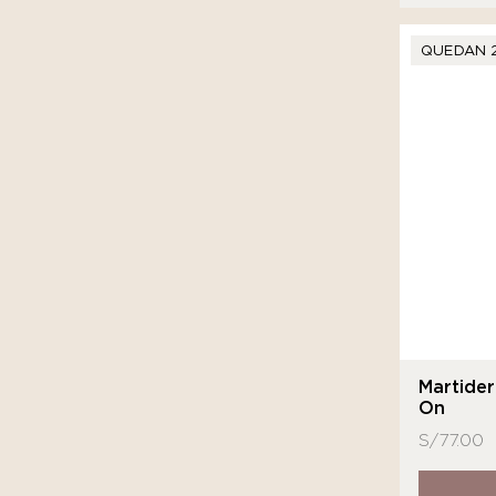
QUEDAN 
Martide
On
S/
77.00