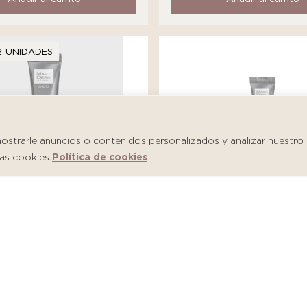
2 UNIDADES
trarle anuncios o contenidos personalizados y analizar nuestro tr
as cookies.
Política de cookies
Martiderm Shot Salicylic
m Shot Hyaluronic Firm
Imperfections
S/
146.00