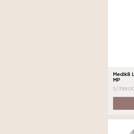
MartiDerm
MD
Medihealth
Medik8
Neostrata
Novexpert
Nuhanciam
Medik8 
MP
Sensilis
S/
399.0
Sesderma
SkinCeuticals
Sutra Beauty
Tizo