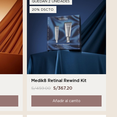
QUEDAN 2 UNIDADES
20% DSCTO.
t
Medik8 Retinal Rewind Kit
S/
459.00
El
S/
367.20
El
o
precio
precio
l
original
actual
Añadir al carrito
era:
es:
3.20.
S/ 459.00.
S/ 367.20.