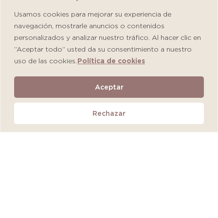
Usamos cookies para mejorar su experiencia de
navegación, mostrarle anuncios o contenidos
personalizados y analizar nuestro tráfico. Al hacer clic en
“Aceptar todo” usted da su consentimiento a nuestro
uso de las cookies.
Política de cookies
Martiderm Driosec Gel Manos y Pies
Aceptar
S/
108.00
Rechazar
Añadir al carrito
QUEDAN 2 UNIDADES
MÁS VENDIDO