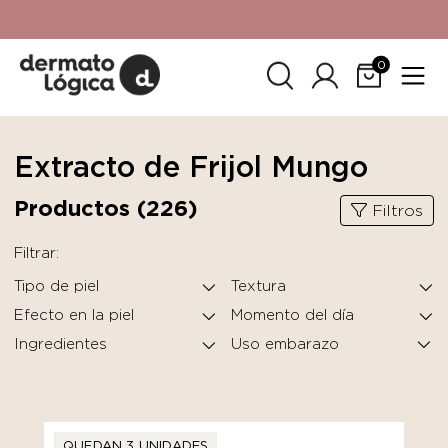
15% de descuento
en tu primera compra. Promoción no
acumulable con otras promociones. No aplica para
SkinCeuticals.
0
Extracto de Frijol Mungo
Productos (
226
)
Filtros
Filtrar:
Tipo de piel
Textura
Efecto en la piel
Momento del día
Ingredientes
QUEDAN 3 UNIDADES