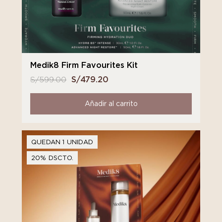
Medik8 Firm Favourites Kit
S/
599.00
El
S/
479.20
El
precio
precio
original
actual
Añadir al carrito
era:
es:
S/ 599.00.
S/ 479.20.
QUEDAN 1 UNIDAD
20% DSCTO.