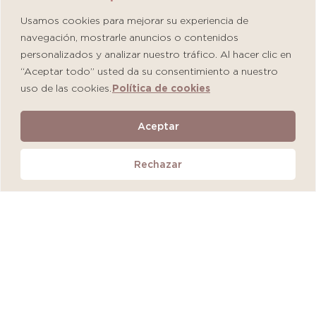
Usamos cookies para mejorar su experiencia de
navegación, mostrarle anuncios o contenidos
personalizados y analizar nuestro tráfico. Al hacer clic en
“Aceptar todo” usted da su consentimiento a nuestro
uso de las cookies.
Política de cookies
Martiderm Driosec Gel Manos y Pies
Aceptar
S/
108.00
Rechazar
Añadir al carrito
QUEDAN 2 UNIDADES
MÁS VENDIDO