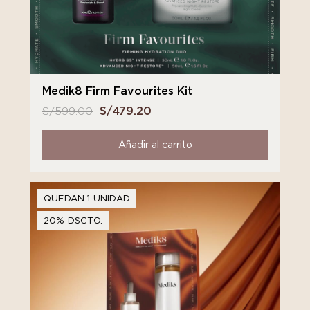
Medik8 Firm Favourites Kit
S/
599.00
El
S/
479.20
El
precio
precio
original
actual
Añadir al carrito
era:
es:
S/ 599.00.
S/ 479.20.
QUEDAN 1 UNIDAD
20% DSCTO.