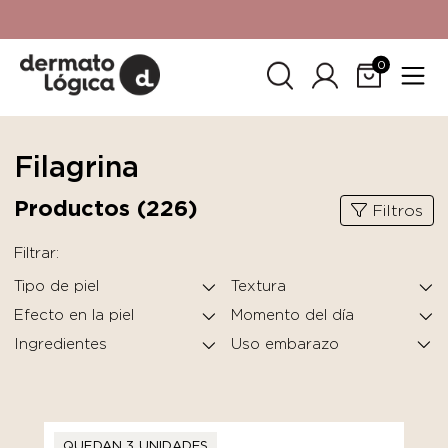
15% de descuento
en tu primera compra. Promoción no
acumulable con otras promociones. No aplica para
SkinCeuticals.
0
Filagrina
Productos (
226
)
Filtros
Filtrar:
Tipo de piel
Textura
Efecto en la piel
Momento del día
Ingredientes
QUEDAN 3 UNIDADES