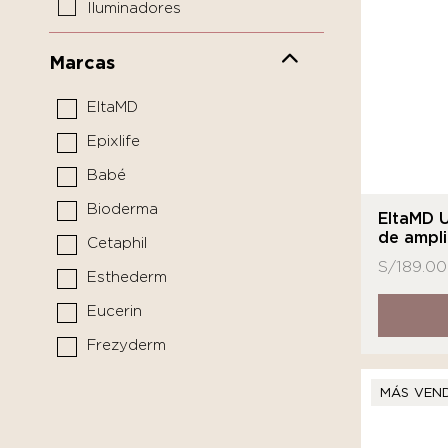
Iluminadores
Limpiadores y tónicos
Marcas
Mascarillas y tratamientos
EltaMD
Pediátrico
Epixlife
Protectores solares
Babé
Sérums y boosters
Bioderma
Cuidado del Cabello
EltaMD 
de ampli
Cetaphil
Limpiador
S/
189.00
Esthederm
Medicina funcional
Eucerin
Frezyderm
Isdin
MÁS VEN
La Roche - Posay
MARCA DE LABORATORIO