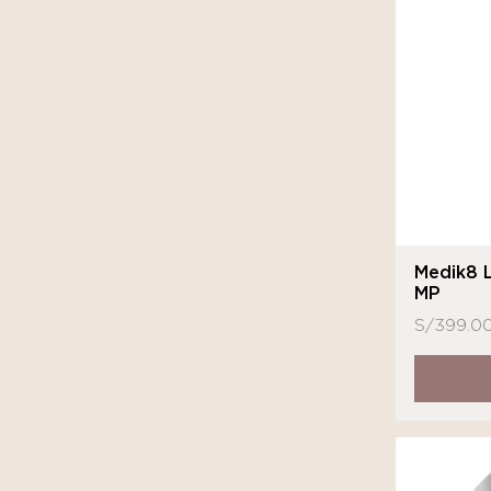
MartiDerm
MD
Medihealth
Medik8
Neostrata
Novexpert
Nuhanciam
Medik8 
MP
Sensilis
S/
399.0
Sesderma
SkinCeuticals
Sutra Beauty
Tizo