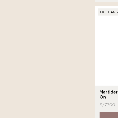
QUEDAN 
Martide
On
S/
77.00