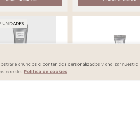
2 UNIDADES
trarle anuncios o contenidos personalizados y analizar nuestro tr
as cookies.
Política de cookies
Martiderm Shot Salicylic
m Shot Hyaluronic Firm
Imperfections
S/
146.00