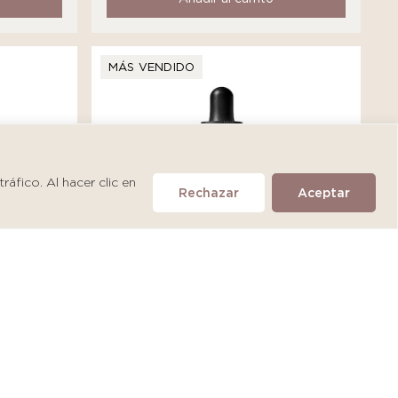
MÁS VENDIDO
áfico. Al hacer clic en
Rechazar
Aceptar
SkinCeuticals A.G.E. Interrupter
Ultra Serum
S/
475.90