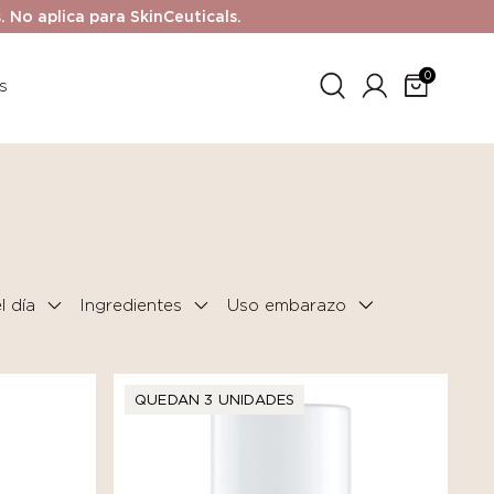
No aplica para SkinCeuticals.
0
s
 día
Ingredientes
QUEDAN 3 UNIDADES