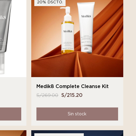
20% DSCTO.
Medik8 Complete Cleanse Kit
S/
269.00
El
S/
215.20
El
precio
precio
original
actual
Sin stock
era:
es:
S/ 269.00.
S/ 215.20.