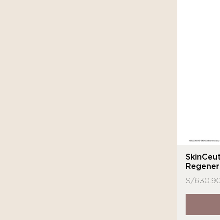
SkinCeut
Regener
S/
630.9