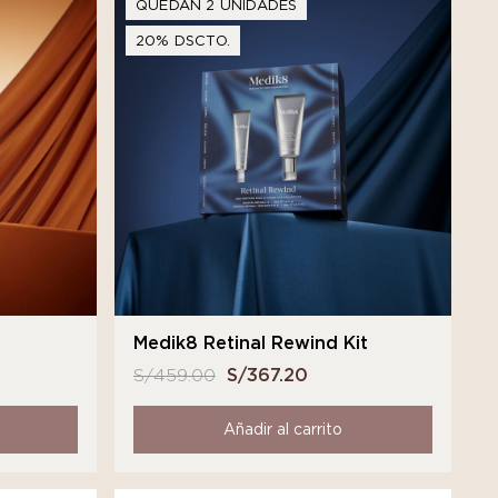
QUEDAN 2 UNIDADES
20% DSCTO.
t
Medik8 Retinal Rewind Kit
S/
459.00
El
S/
367.20
El
o
precio
precio
l
original
actual
Añadir al carrito
era:
es:
3.20.
S/ 459.00.
S/ 367.20.