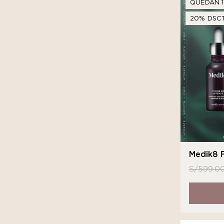
QUEDAN 1
20% DSCT
Medik8 F
S/
599.0