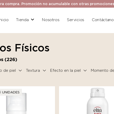
ra compra. Promoción no acumulable con otras promociones. 
Inicio
Tienda
Nosotros
Servicios
Contáctano
ros Físicos
s (
226
)
o de piel
Textura
Efecto en la piel
Momento del
3 UNIDADES