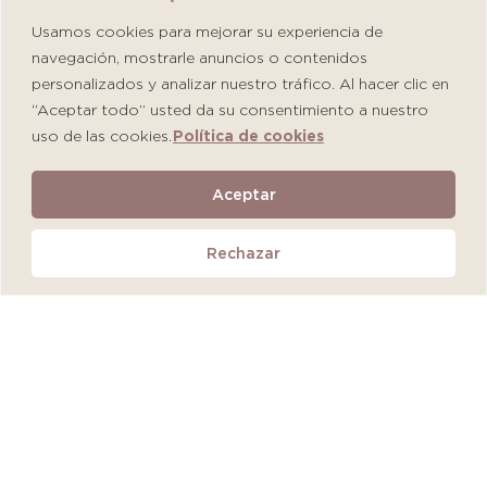
Usamos cookies para mejorar su experiencia de
navegación, mostrarle anuncios o contenidos
personalizados y analizar nuestro tráfico. Al hacer clic en
“Aceptar todo” usted da su consentimiento a nuestro
uso de las cookies.
Política de cookies
Martiderm Driosec Gel Manos y Pies
Aceptar
S/
108.00
Rechazar
Añadir al carrito
QUEDAN 2 UNIDADES
MÁS VENDIDO