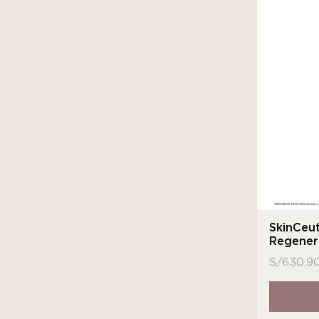
SkinCeut
Regener
S/
630.9