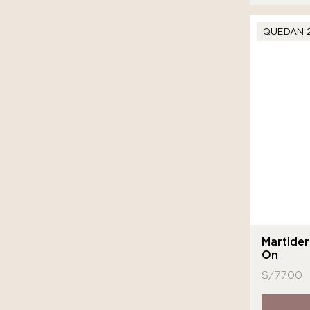
QUEDAN 
Martide
On
S/
77.00