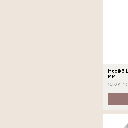
MartiDerm
MD
Medihealth
Medik8
Neostrata
Novexpert
Nuhanciam
Medik8 
MP
Sensilis
S/
399.0
Sesderma
SkinCeuticals
Sutra Beauty
Tizo