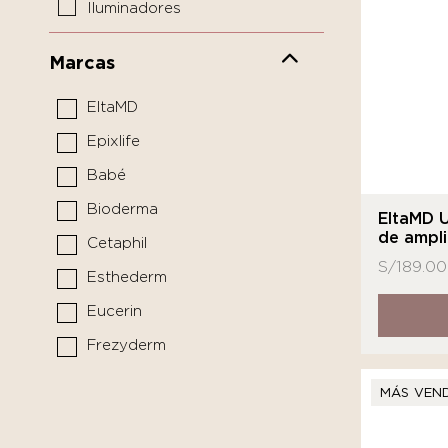
Iluminadores
Limpiadores y tónicos
Marcas
Mascarillas y tratamientos
EltaMD
Pediátrico
Epixlife
Protectores solares
Babé
Sérums y boosters
Bioderma
Cuidado del Cabello
EltaMD 
de ampli
Cetaphil
Limpiador
S/
189.00
Esthederm
Medicina funcional
Eucerin
Frezyderm
Isdin
MÁS VEN
La Roche - Posay
MARCA DE LABORATORIO