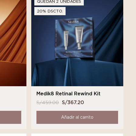
QUEDAN 2 UNIDADES
20% DSCTO.
t
Medik8 Retinal Rewind Kit
S/
459.00
El
S/
367.20
El
o
precio
precio
l
original
actual
Añadir al carrito
era:
es:
3.20.
S/ 459.00.
S/ 367.20.