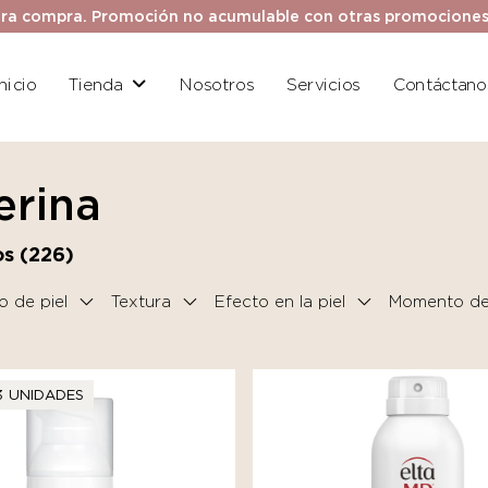
ra compra. Promoción no acumulable con otras promociones. 
Inicio
Tienda
Nosotros
Servicios
Contáctano
erina
s (
226
)
o de piel
Textura
Efecto en la piel
Momento del
3 UNIDADES