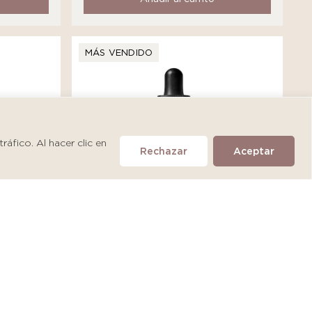
MÁS VENDIDO
áfico. Al hacer clic en
Rechazar
Aceptar
SkinCeuticals A.G.E. Interrupter
Ultra Serum
S/
475.90