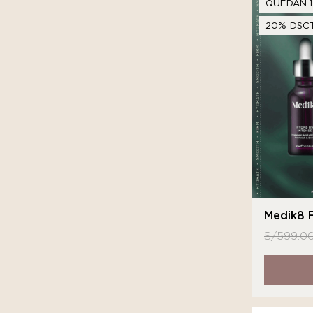
QUEDAN 1
20% DSCT
Medik8 F
S/
599.0