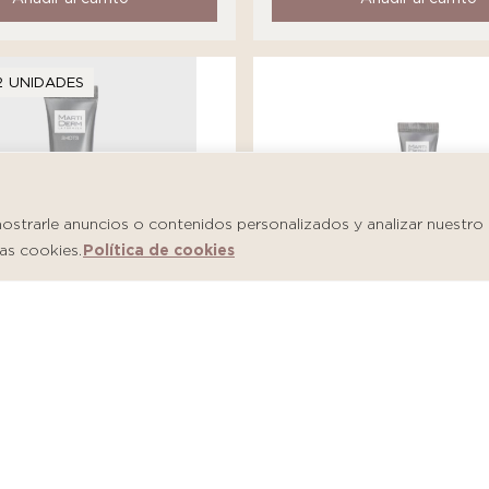
2 UNIDADES
trarle anuncios o contenidos personalizados y analizar nuestro tr
as cookies.
Política de cookies
Martiderm Shot Salicylic
m Shot Hyaluronic Firm
Imperfections
S/
146.00