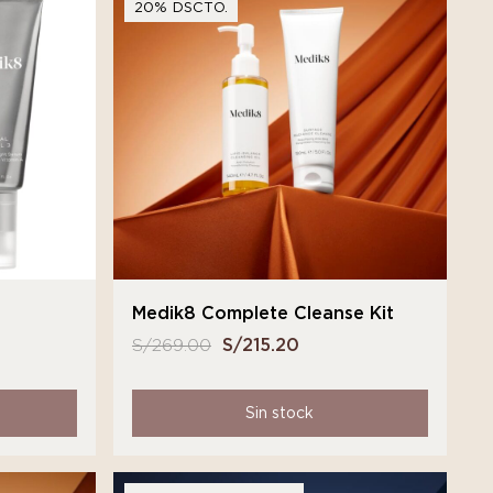
20% DSCTO.
Medik8 Complete Cleanse Kit
S/
269.00
El
S/
215.20
El
precio
precio
original
actual
Sin stock
era:
es:
S/ 269.00.
S/ 215.20.