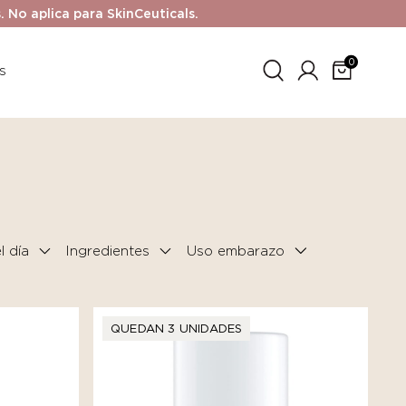
No aplica para SkinCeuticals.
0
s
 día
Ingredientes
QUEDAN 3 UNIDADES