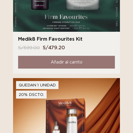
Medik8 Firm Favourites Kit
S/
599.00
El
S/
479.20
El
precio
precio
original
actual
Añadir al carrito
era:
es:
S/ 599.00.
S/ 479.20.
QUEDAN 1 UNIDAD
20% DSCTO.