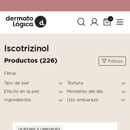
15% de descuento
en tu primera compra. Promoción no
acumulable con otras promociones. No aplica para
SkinCeuticals.
0
Iscotrizinol
Productos (
226
)
Filtros
Filtrar:
Tipo de piel
Textura
Efecto en la piel
Momento del día
Ingredientes
QUEDAN 3 UNIDADES