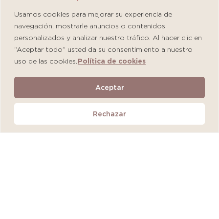
Usamos cookies para mejorar su experiencia de
navegación, mostrarle anuncios o contenidos
personalizados y analizar nuestro tráfico. Al hacer clic en
“Aceptar todo” usted da su consentimiento a nuestro
uso de las cookies.
Política de cookies
Martiderm Driosec Gel Manos y Pies
Aceptar
S/
108.00
Rechazar
Añadir al carrito
QUEDAN 2 UNIDADES
MÁS VENDIDO