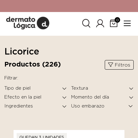
15% de descuento
en tu primera compra. Promoción no
acumulable con otras promociones. No aplica para
SkinCeuticals.
0
Licorice
Productos (
226
)
Filtros
Filtrar:
Tipo de piel
Textura
Efecto en la piel
Momento del día
Ingredientes
QUEDAN 3 UNIDADES