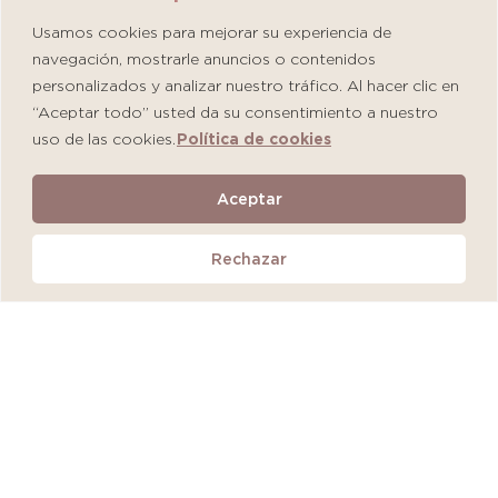
Usamos cookies para mejorar su experiencia de
navegación, mostrarle anuncios o contenidos
personalizados y analizar nuestro tráfico. Al hacer clic en
“Aceptar todo” usted da su consentimiento a nuestro
uso de las cookies.
Política de cookies
Martiderm Driosec Gel Manos y Pies
Aceptar
S/
108.00
Rechazar
Añadir al carrito
QUEDAN 2 UNIDADES
MÁS VENDIDO