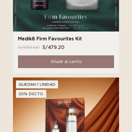
Medik8 Firm Favourites Kit
S/
599.00
El
S/
479.20
El
precio
precio
original
actual
Añadir al carrito
era:
es:
S/ 599.00.
S/ 479.20.
QUEDAN 1 UNIDAD
20% DSCTO.