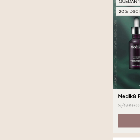
QUEDAN 1
20% DSCT
Medik8 F
S/
599.0