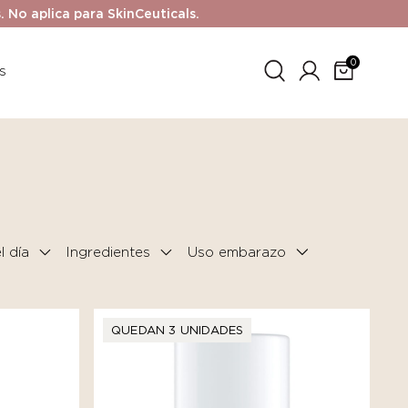
No aplica para SkinCeuticals.
0
s
 día
Ingredientes
QUEDAN 3 UNIDADES