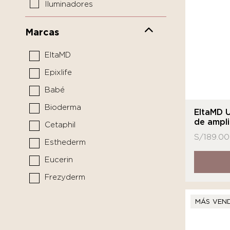
Iluminadores
Limpiadores y tónicos
Marcas
Mascarillas y tratamientos
EltaMD
Pediátrico
Epixlife
Protectores solares
Babé
Sérums y boosters
Bioderma
Cuidado del Cabello
EltaMD 
de ampli
Cetaphil
Limpiador
S/
189.00
Esthederm
Medicina funcional
Eucerin
Frezyderm
Isdin
MÁS VEN
La Roche - Posay
MARCA DE LABORATORIO