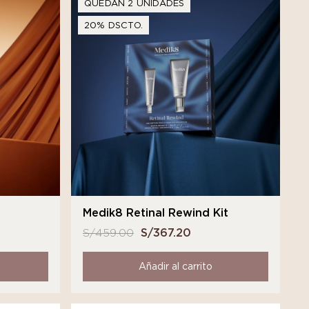
QUEDAN 2 UNIDADES
20% DSCTO.
t
Medik8 Retinal Rewind Kit
S/
459.00
El
S/
367.20
El
o
precio
precio
l
original
actual
Añadir al carrito
era:
es:
3.20.
S/ 459.00.
S/ 367.20.