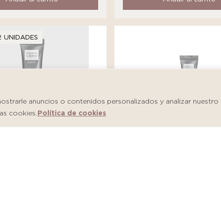
2 UNIDADES
trarle anuncios o contenidos personalizados y analizar nuestro tr
as cookies.
Política de cookies
Martiderm Shot Salicylic
m Shot Hyaluronic Firm
Imperfections
S/
146.00