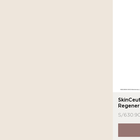
SkinCeut
Regener
S/
630.9