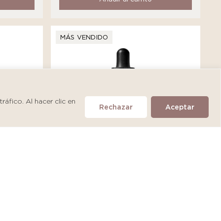
MÁS VENDIDO
áfico. Al hacer clic en
Rechazar
Aceptar
SkinCeuticals A.G.E. Interrupter
Ultra Serum
S/
475.90