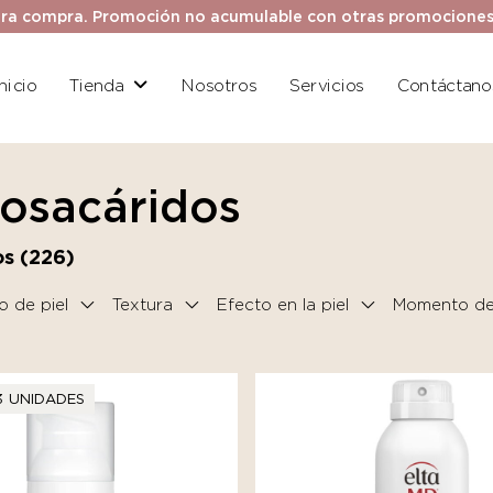
ra compra. Promoción no acumulable con otras promociones. 
Inicio
Tienda
Nosotros
Servicios
Contáctano
gosacáridos
s (
226
)
o de piel
Textura
Efecto en la piel
Momento del
3 UNIDADES