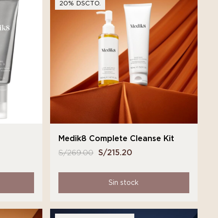
20% DSCTO.
Medik8 Complete Cleanse Kit
S/
269.00
El
S/
215.20
El
precio
precio
original
actual
Sin stock
era:
es:
S/ 269.00.
S/ 215.20.