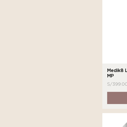
MartiDerm
MD
Medihealth
Medik8
Neostrata
Novexpert
Nuhanciam
Medik8 
MP
Sensilis
S/
399.0
Sesderma
SkinCeuticals
Sutra Beauty
Tizo