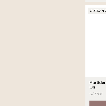
QUEDAN 
Martide
On
S/
77.00