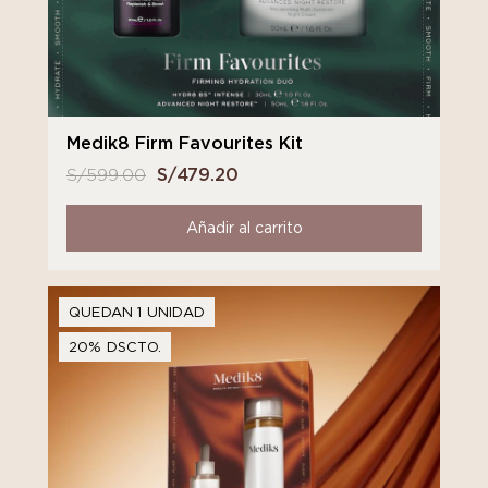
Medik8 Firm Favourites Kit
S/
599.00
El
S/
479.20
El
precio
precio
original
actual
Añadir al carrito
era:
es:
S/ 599.00.
S/ 479.20.
QUEDAN 1 UNIDAD
20% DSCTO.