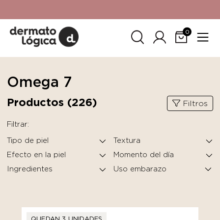
15% de descuento
en tu primera compra. Promoción no
acumulable con otras promociones. No aplica para
SkinCeuticals.
0
Omega 7
Productos (
226
)
Filtros
Filtrar:
Tipo de piel
Textura
Efecto en la piel
Momento del día
Ingredientes
QUEDAN 3 UNIDADES