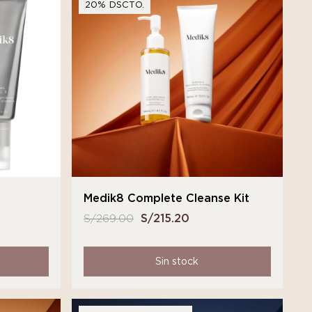
20% DSCTO.
Medik8 Complete Cleanse Kit
S/
269.00
El
S/
215.20
El
precio
precio
original
actual
Sin stock
era:
es:
S/ 269.00.
S/ 215.20.