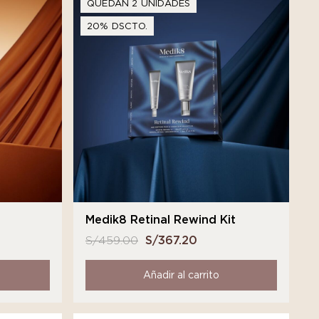
QUEDAN 2 UNIDADES
20% DSCTO.
t
Medik8 Retinal Rewind Kit
S/
459.00
El
S/
367.20
El
o
precio
precio
l
original
actual
Añadir al carrito
era:
es:
3.20.
S/ 459.00.
S/ 367.20.