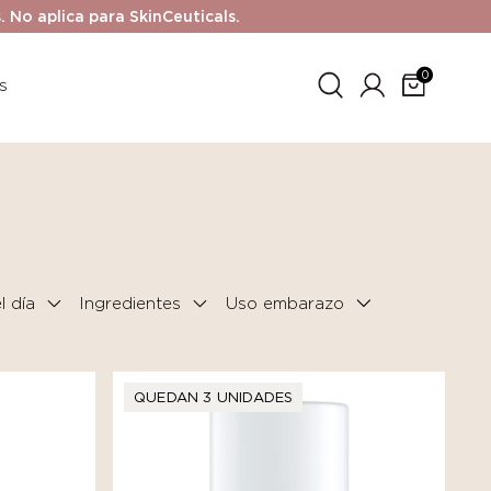
No aplica para SkinCeuticals.
0
s
 día
Ingredientes
QUEDAN 3 UNIDADES