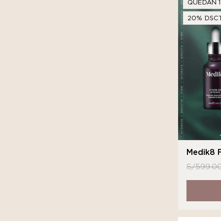
QUEDAN 1
20% DSCT
Medik8 F
S/
599.0