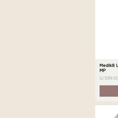
MartiDerm
MD
Medihealth
Medik8
Neostrata
Novexpert
Nuhanciam
Medik8 
MP
Sensilis
S/
399.0
Sesderma
SkinCeuticals
Sutra Beauty
Tizo