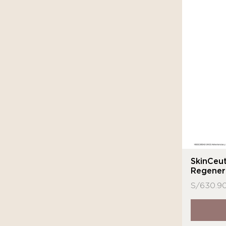
SkinCeut
Regener
S/
630.9