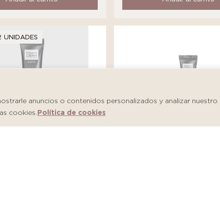
2 UNIDADES
trarle anuncios o contenidos personalizados y analizar nuestro tr
as cookies.
Política de cookies
Martiderm Shot Salicylic
m Shot Hyaluronic Firm
Imperfections
S/
146.00