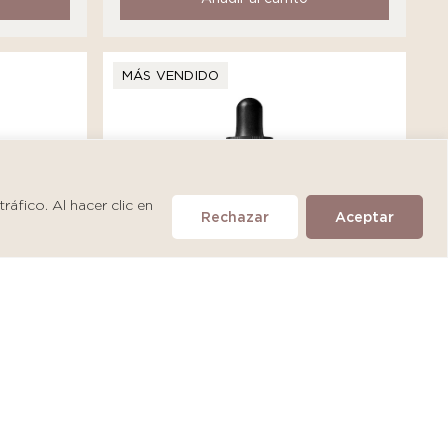
MÁS VENDIDO
áfico. Al hacer clic en
Rechazar
Aceptar
SkinCeuticals A.G.E. Interrupter
Ultra Serum
S/
475.90