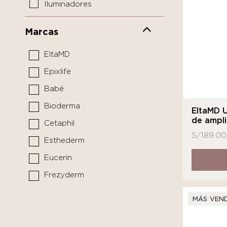
Iluminadores
Limpiadores y tónicos
Marcas
Mascarillas y tratamientos
EltaMD
Pediátrico
Epixlife
Protectores solares
Babé
Sérums y boosters
Bioderma
Cuidado del Cabello
EltaMD 
de ampli
Cetaphil
Limpiador
S/
189.00
Esthederm
Medicina funcional
Eucerin
Frezyderm
Isdin
MÁS VEN
La Roche - Posay
MARCA DE LABORATORIO