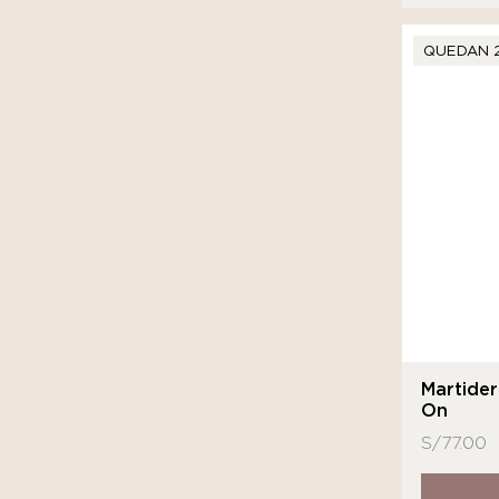
QUEDAN 
Martide
On
S/
77.00