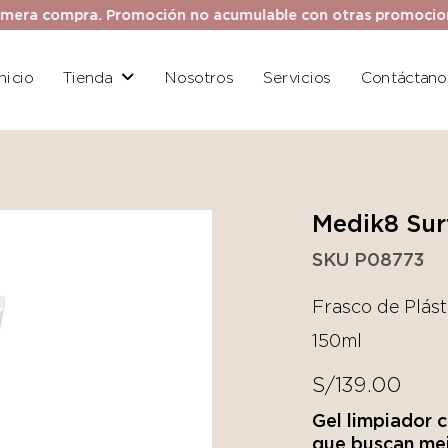
ra compra. Promoción no acumulable con otras promociones. 
Inicio
Tienda
Nosotros
Servicios
Contáctano
Medik8 Sur
SKU P08773
Frasco de Plást
150ml
S/
139.00
Gel limpiador c
que buscan mej