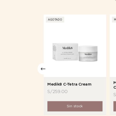
AGOTADO
M
dvance Day Total
M
Medik8 C-Tetra Cream
C
S/
259.00
0
dir al carrito
Sin stock