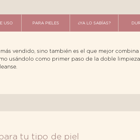
E USO
PARA PIELES
¿YA LO SABÍAS?
DUR
r más vendido, sino también es el que mejor combina 
timo usándolo como primer paso de la doble limpieza.
leanse.
para tu tipo de piel