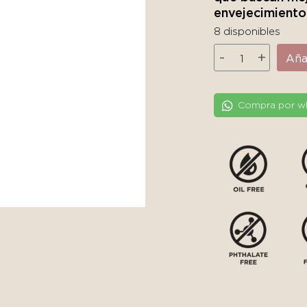
envejecimiento
8 disponibles
Medik8
-
+
Añad
Surface
Radiance
Cleanse
Compra por w
cantidad