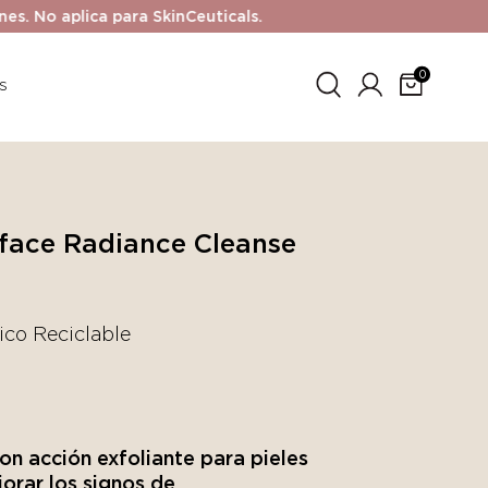
No aplica para SkinCeuticals.
0
s
face Radiance Cleanse
ico Reciclable
on acción exfoliante para pieles
orar los signos de