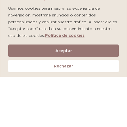
Usamos cookies para mejorar su experiencia de
navegación, mostrarle anuncios o contenidos
personalizados y analizar nuestro tráfico. Al hacer clic en
“Aceptar todo” usted da su consentimiento a nuestro
uso de las cookies.
Política de cookies
Martiderm Driosec Gel Manos y Pies
Aceptar
S/
108.00
Rechazar
Añadir al carrito
QUEDAN 2 UNIDADES
MÁS VENDIDO