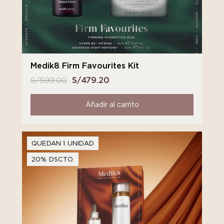
Medik8 Firm Favourites Kit
S/
599.00
El
S/
479.20
El
precio
precio
original
actual
Añadir al carrito
era:
es:
S/ 599.00.
S/ 479.20.
QUEDAN 1 UNIDAD
20% DSCTO.