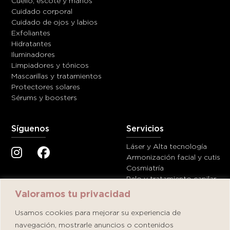
Cuello, escote y manos
Cuidado corporal
Cuidado de ojos y labios
Exfoliantes
Hidratantes
Iluminadores
Limpiadores y tónicos
Mascarillas y tratamientos
Protectores solares
Sérums y boosters
Síguenos
Servicios
Láser y Alta tecnología
Armonización facial y cutis
Cosmiatría
Pelo y tratamiento capilar
Valoramos tu privacidad
Ayuda
Contáctanos
Usamos cookies para mejorar su experiencia de
navegación, mostrarle anuncios o contenidos
Términos y condiciones
servicioalcliente@dermatolog