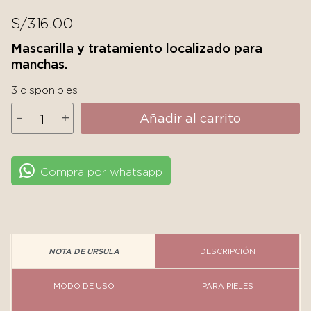
S/
316.00
Mascarilla y tratamiento localizado para
manchas.
3 disponibles
MartiDerm
-
+
Añadir al carrito
DSP
-
Mask
Compra por whatsapp
Pigment
Zero
cantidad
NOTA DE URSULA
DESCRIPCIÓN
MODO DE USO
PARA PIELES