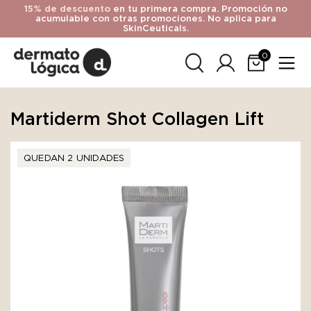
15% de descuento
en tu primera compra. Promoción no
acumulable con otras promociones. No aplica para
SkinCeuticals.
0
Martiderm Shot Collagen Lift
QUEDAN 2 UNIDADES