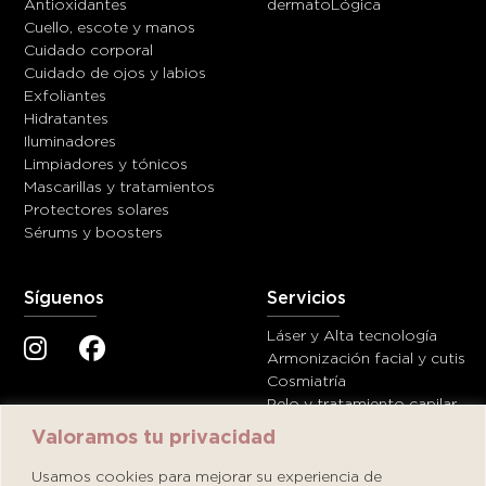
Antioxidantes
dermatoLógica
Cuello, escote y manos
Cuidado corporal
Cuidado de ojos y labios
Exfoliantes
Hidratantes
Iluminadores
Limpiadores y tónicos
Mascarillas y tratamientos
Protectores solares
Sérums y boosters
Síguenos
Servicios
Láser y Alta tecnología
Armonización facial y cutis
Cosmiatría
Pelo y tratamiento capilar
Valoramos tu privacidad
Ayuda
Contáctanos
Usamos cookies para mejorar su experiencia de