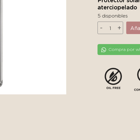
Protector sola
aterciopelado
5 disponibles
Frezyderm
-
+
Añad
Sun
Screen
Velvet
Compra por w
Face
Cream
SPF
50+
cantidad