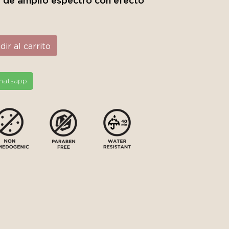
r de amplio espectro con efecto
ir al carrito
hatsapp