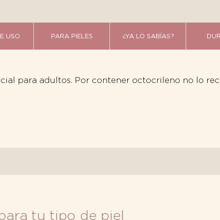
E USO
PARA PIELES
¿YA LO SABÍAS?
DUR
acial para adultos. Por contener octocrileno no lo r
para tu tipo de piel