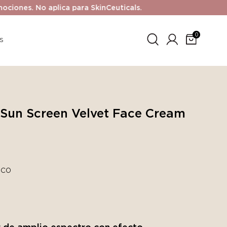
No aplica para SkinCeuticals.
0
s
Sun Screen Velvet Face Cream
ico