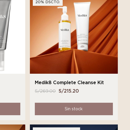
20% DSCTO.
Medik8 Complete Cleanse Kit
S/
269.00
El
S/
215.20
El
precio
precio
original
actual
Sin stock
era:
es:
S/ 269.00.
S/ 215.20.