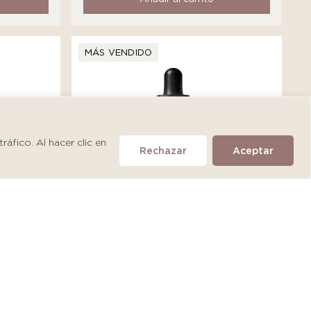
MÁS VENDIDO
áfico. Al hacer clic en
Rechazar
Aceptar
SkinCeuticals A.G.E. Interrupter
Ultra Serum
S/
475.90