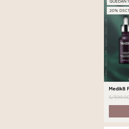
QUEDAN 1
20% DSCT
Medik8 F
S/
599.0