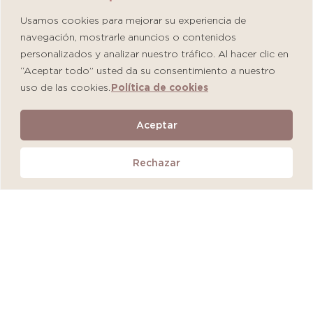
Usamos cookies para mejorar su experiencia de
navegación, mostrarle anuncios o contenidos
personalizados y analizar nuestro tráfico. Al hacer clic en
“Aceptar todo” usted da su consentimiento a nuestro
uso de las cookies.
Política de cookies
Martiderm Driosec Gel Manos y Pies
Aceptar
S/
108.00
Rechazar
Añadir al carrito
QUEDAN 2 UNIDADES
MÁS VENDIDO