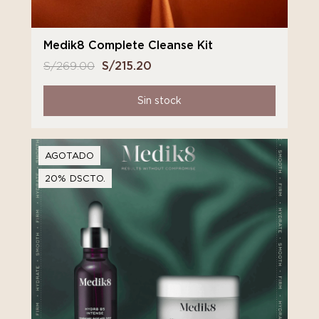
Medik8 Complete Cleanse Kit
S/
269.00
El
S/
215.20
El
precio
precio
original
actual
Sin stock
era:
es:
S/ 269.00.
S/ 215.20.
AGOTADO
20% DSCTO.