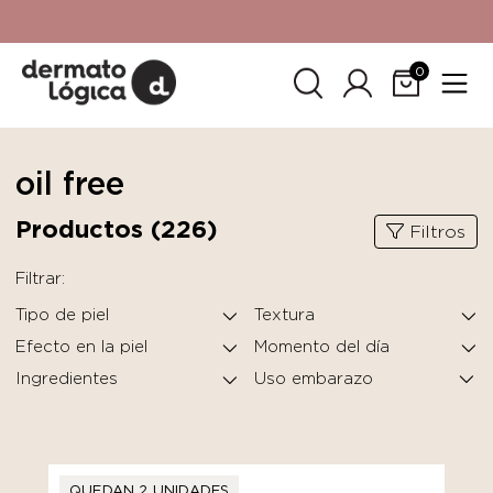
15% de descuento
en tu primera compra. Promoción no
acumulable con otras promociones. No aplica para
SkinCeuticals.
0
oil free
Productos (
226
)
Filtros
Filtrar:
Tipo de piel
Textura
Efecto en la piel
Momento del día
Ingredientes
QUEDAN 2 UNIDADES