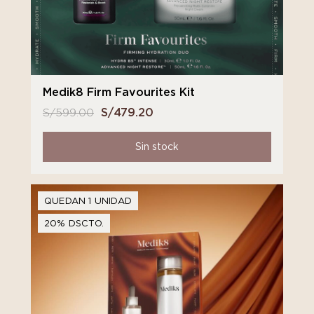
Medik8 Firm Favourites Kit
S/
599.00
El
S/
479.20
El
precio
precio
original
actual
Sin stock
era:
es:
S/ 599.00.
S/ 479.20.
QUEDAN 1 UNIDAD
20% DSCTO.