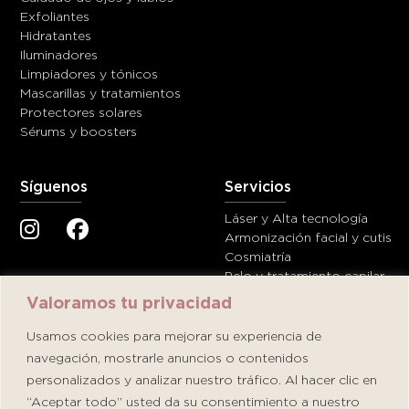
Exfoliantes
Hidratantes
Iluminadores
Limpiadores y tónicos
Mascarillas y tratamientos
Protectores solares
Sérums y boosters
Síguenos
Servicios
Láser y Alta tecnología
Armonización facial y cutis
Cosmiatría
Pelo y tratamiento capilar
Valoramos tu privacidad
Ayuda
Contáctanos
Usamos cookies para mejorar su experiencia de
navegación, mostrarle anuncios o contenidos
Términos y condiciones
servicioalcliente@dermatolog
personalizados y analizar nuestro tráfico. Al hacer clic en
Política de privacidad y de
+51 908 902 480
cookies
“Aceptar todo” usted da su consentimiento a nuestro