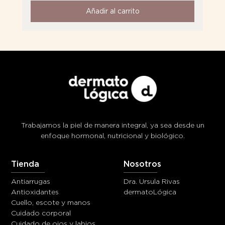
Añadir al carrito
Añadir al carrito
Añadir al carrito
Añadir al carrito
Añadir al carrito
Añadir al carrito
Añadir al carrito
Añadir al carrito
Añadir al carrito
Añadir al carrito
Trabajamos la piel de manera integral, ya sea desde un
enfoque hormonal, nutricional y biológico.
Tienda
Nosotros
Antiarrugas
Dra. Ursula Rivas
Antioxidantes
dermatoLógica
Cuello, escote y manos
Cuidado corporal
Cuidado de ojos y labios