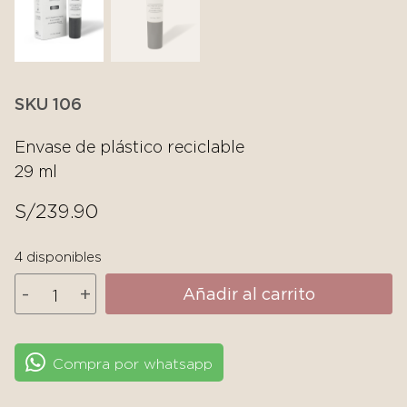
SKU 106
Envase de plástico reciclable
29 ml
S/
239.90
4 disponibles
Tizo
-
+
Añadir al carrito
Photoceutical
AM
Rejuvenation
Compra por whatsapp
cantidad