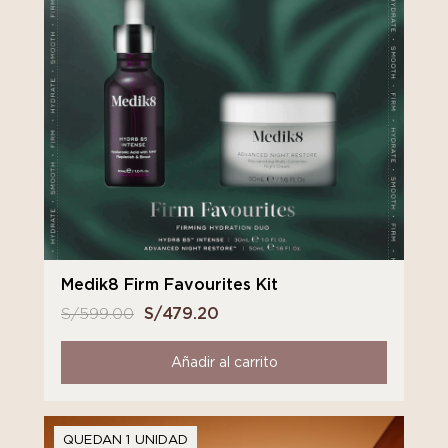
Medik8 Firm Favourites Kit
S/
599.00
El
S/
479.20
El
precio
precio
original
actual
Añadir al carrito
era:
es:
S/ 599.00.
S/ 479.20.
QUEDAN 1 UNIDAD