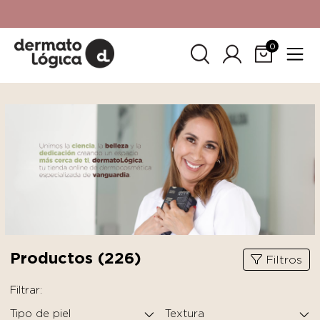
15% de descuento
en tu primera compra. Promoción no
acumulable con otras promociones. No aplica para
SkinCeuticals.
0
Productos (
226
)
Filtros
Filtrar:
Tipo de piel
Textura