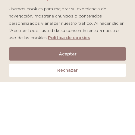
Usamos cookies para mejorar su experiencia de
navegación, mostrarle anuncios o contenidos
personalizados y analizar nuestro tráfico. Al hacer clic en
“Aceptar todo” usted da su consentimiento a nuestro
uso de las cookies.
Política de cookies
Martiderm Driosec Gel Manos y Pies
Aceptar
S/
108.00
Rechazar
Añadir al carrito
QUEDAN 2 UNIDADES
MÁS VENDIDO