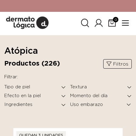
15% de descuento
en tu primera compra. Promoción no
acumulable con otras promociones. No aplica para
SkinCeuticals.
0
Atópica
Productos (
226
)
Filtros
Filtrar:
Tipo de piel
Textura
Efecto en la piel
Momento del día
Ingredientes
QUEDAN 3 UNIDADES