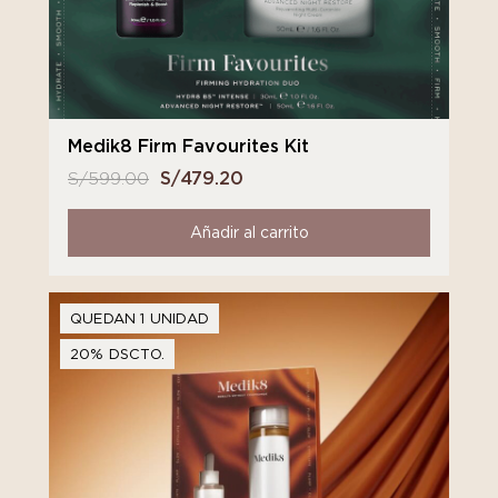
Medik8 Firm Favourites Kit
S/
599.00
El
S/
479.20
El
precio
precio
original
actual
Añadir al carrito
era:
es:
S/ 599.00.
S/ 479.20.
QUEDAN 1 UNIDAD
20% DSCTO.