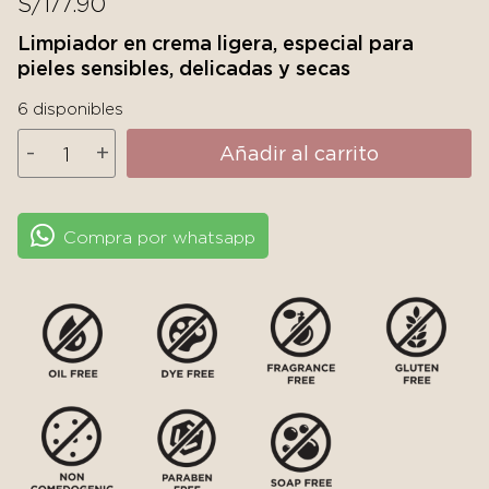
S/
177.90
Limpiador en crema ligera, especial para
pieles sensibles, delicadas y secas
6 disponibles
SkinCeuticals
-
+
Añadir al carrito
Gentle
Cleanser
cantidad
Compra por whatsapp