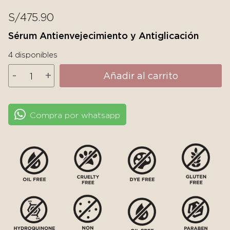
S/
475.90
Sérum Antienvejecimiento y Antiglicación
4 disponibles
SkinCeuticals
-
+
Añadir al carrito
A.G.E.
Interrupter
Ultra
Compra por whatsapp
Serum
cantidad