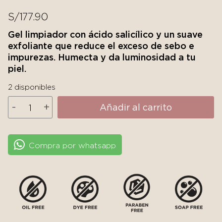
S/
177.90
Gel limpiador con ácido salicílico y un suave
exfoliante que reduce el exceso de sebo e
impurezas. Humecta y da luminosidad a tu
piel.
2 disponibles
SkinCeuticals
-
+
Añadir al carrito
Blemish
+
Age
Compra por whatsapp
Cleanser
cantidad