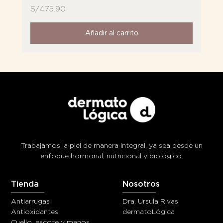
S/
S/
S/
475.90
316.90
630.90
Añadir al carrito
Añadir al carrito
Añadir al carrito
Añadir al carrito
Añadir al carrito
Sin stock
Sin stock
Añadir al carrito
Añadir al carrito
Añadir al carrito
Trabajamos la piel de manera integral, ya sea desde un
enfoque hormonal, nutricional y biológico.
Tienda
Nosotros
Antiarrugas
Dra. Ursula Rivas
Antioxidantes
dermatoLógica
Cuello, escote y manos