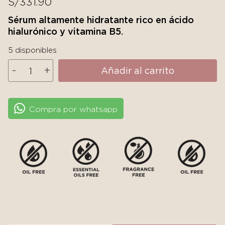
S/
331.90
Sérum altamente hidratante rico en ácido
hialurónico y vitamina B5.
5 disponibles
SkinCeuticals
-
+
Añadir al carrito
Hydrating
B5
cantidad
Compra por whatsapp