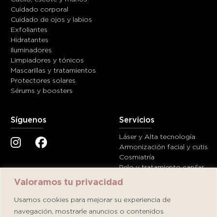
Cuidado corporal
Cuidado de ojos y labios
Exfoliantes
Hidratantes
Iluminadores
Limpiadores y tónicos
Mascarillas y tratamientos
Protectores solares
Sérums y boosters
Síguenos
Servicios
Láser y Alta tecnología
Armonización facial y cutis
Cosmiatría
Pelo y tratamiento capilar
Valoramos tu privacidad
Ayuda
Contáctanos
Usamos cookies para mejorar su experiencia de
navegación, mostrarle anuncios o contenidos
Términos y condiciones
servicioalcliente@dermatolog