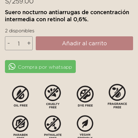
S/
259.00
Suero nocturno antiarrugas de concentración
intermedia con retinol al 0,6%.
2 disponibles
Medik8
-
+
Añadir al carrito
Intelligent
Retinol
6TR
Compra por whatsapp
cantidad