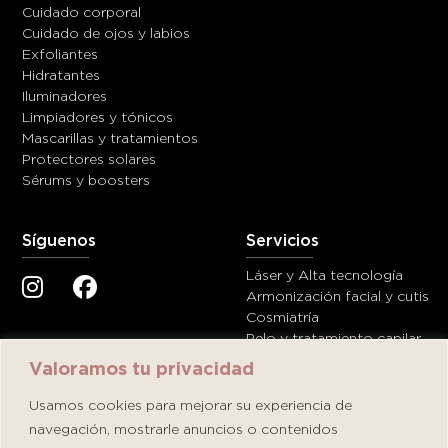
Cuidado corporal
Cuidado de ojos y labios
Exfoliantes
Hidratantes
Iluminadores
Limpiadores y tónicos
Mascarillas y tratamientos
Protectores solares
Sérums y boosters
Síguenos
Servicios
Láser y Alta tecnología
Armonización facial y cutis
Cosmiatría
Pelo y tratamiento capilar
Valoramos tu privacidad
Ayuda
Contáctanos
Usamos cookies para mejorar su experiencia de
navegación, mostrarle anuncios o contenidos
Términos y condiciones
servicioalcliente@dermatolog